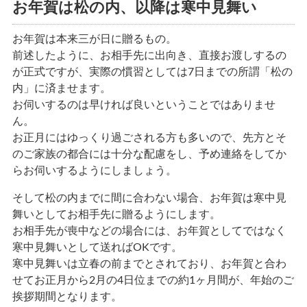
お年賀は松の内、以降は寒中見舞い
お年賀は本来三が日に贈るもの。
前述したように、お相手先に出向き、直接お渡しするの
が正式ですが、実際の慣習としては7日までの所謂「松の
内」に済ませます。
お伺いするのは早ければ良いということではありませ
ん。
お正月にはゆっくり過ごされる方も多いので、先方とそ
のご家族の都合には十分な配慮をし、予め連絡をしてか
らお伺いするようにしましょう。
そして松の内までに間に合わない場合、お年賀は寒中見
舞いとしてお相手先に贈るようにします。
お相手先が喪中などの場合には、お年賀としてではなく
寒中見舞いとして送ればOKです。
寒中見舞いは立春の前までとされており、お年賀と合わ
せてお正月から2月の4日位までの約1ヶ月間が、年始のご
挨拶期間となります。