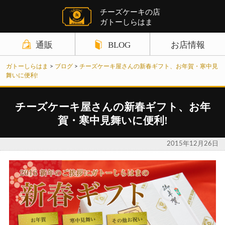
チーズケーキの店
ガトーしらはま
通販
BLOG
お店情報
商品カテゴリ
ガトーしらはま
>
ブログ
>
チーズケーキ屋さんの新春ギフト、お年賀・寒中見
ギフト関連の記事
店舗案内
舞いに便利!
チーズケーキ
チーズケーキ関連の記事
お知らせ
チーズケーキ屋さんの新春ギフト、お年
野菜ケーキ
パウンドケーキ関連の記事
サイトポリシー
賀・寒中見舞いに便利!
パウンドケーキ
クレームブリュレ関連の記事
お問い合わせ
2015年12月26日
クッキーその他
野菜ケーキ関連の記事
ギフトセット
チョコレート関連の記事
お買い物ガイド
クッキー関連の記事