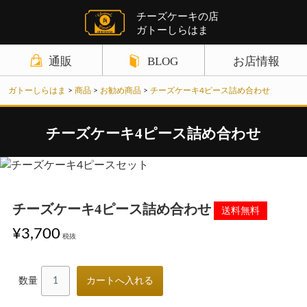
チーズケーキの店
ガトーしらはま
通販
BLOG
お店情報
商品カテゴリ
ガトーしらはま
>
商品
>
お勧め商品
>
チーズケーキ4ピース詰め合わせ
ギフト関連の記事
店舗案内
チーズケーキ
チーズケーキ関連の記事
お知らせ
チーズケーキ4ピース詰め合わせ
野菜ケーキ
パウンドケーキ関連の記事
サイトポリシー
パウンドケーキ
クレームブリュレ関連の記事
お問い合わせ
チーズケーキ4ピース詰め合わせ
クッキーその他
野菜ケーキ関連の記事
¥3,700
税抜
ギフトセット
チョコレート関連の記事
お買い物ガイド
数量
クッキー関連の記事