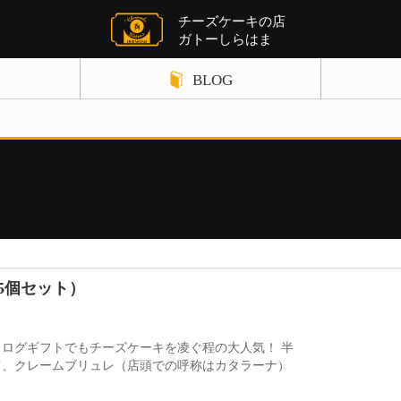
チーズケーキの店
ガトーしらはま
BLOG
ギフト関連の記事
店舗案内
チーズケーキ関連の記事
お知らせ
パウンドケーキ関連の記事
サイトポリ
クレームブリュレ関連の記事
お問い合わ
5個セット）
野菜ケーキ関連の記事
チョコレート関連の記事
ログギフトでもチーズケーキを凌ぐ程の大人気！ 半
ツ、クレームブリュレ（店頭での呼称はカタラーナ）
クッキー関連の記事