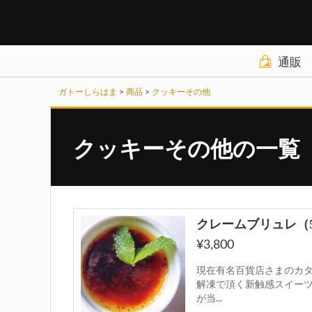
通販
商品カテゴリ
ガトーしらはま
>
商品
>
クッキーその他
チーズケーキ
クッキーその他の一覧
野菜ケーキ
パウンドケーキ
クッキーその他
クレームブリュレ（
¥3,800
ギフトセット
現在有名百貨店さまのカタ
お買い物ガイド
解凍で頂く新触感スイー
が当...