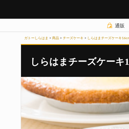
通販
商品カテゴリ
ガトーしらはま
>
商品
>
チーズケーキ
>
しらはまチーズケーキ16c
チーズケーキ
しらはまチーズケーキ1
野菜ケーキ
パウンドケーキ
クッキーその他
ギフトセット
お買い物ガイド