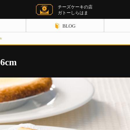
チーズケーキの店
ガトーしらはま
BLOG
m
ギフト関連の記事
店舗案内
チーズケーキ関連の記事
お知らせ
6cm
パウンドケーキ関連の記事
サイトポリ
クレームブリュレ関連の記事
お問い合わ
野菜ケーキ関連の記事
チョコレート関連の記事
クッキー関連の記事