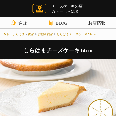
チーズケーキの店
ガトーしらはま
通販
BLOG
お店情報
商品カテゴリ
ガトーしらはま
>
商品
>
お勧め商品
>
しらはまチーズケーキ14cm
ギフト関連の記事
店舗案内
チーズケーキ
チーズケーキ関連の記事
お知らせ
しらはまチーズケーキ14cm
野菜ケーキ
パウンドケーキ関連の記事
サイトポリシー
パウンドケーキ
クレームブリュレ関連の記事
お問い合わせ
クッキーその他
野菜ケーキ関連の記事
ギフトセット
チョコレート関連の記事
お買い物ガイド
クッキー関連の記事