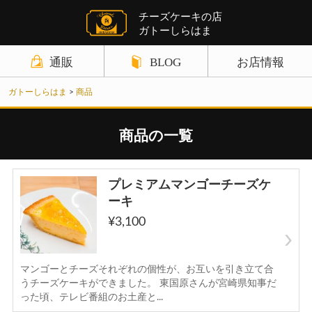
チーズケーキの店
ガトーしらはま
通販
BLOG
お店情報
商品カテゴリ
ガトーしらはま
>
商品
ギフト関連の記事
店舗案内
チーズケーキ
チーズケーキ関連の記事
お知らせ
商品の一覧
野菜ケーキ
パウンドケーキ関連の記事
サイトポリシー
プレミアムマンゴーチーズケ
パウンドケーキ
クレームブリュレ関連の記事
お問い合わせ
ーキ
¥3,100
クッキーその他
野菜ケーキ関連の記事
ギフトセット
チョコレート関連の記事
マンゴーとチーズそれぞれの個性が、お互いを引き立て合
お買い物ガイド
うチーズケーキができました。 東国原さんが宮崎県知事だ
クッキー関連の記事
った頃、テレビ番組のお土産と...