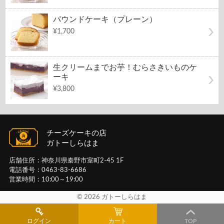
パウンドケーキ（プレーン）
¥1,700
生クリームまでお芋！むらさきいものケ
ーキ
¥3,800
チーズケーキの店
ガトーしらはま
店舗住所
神奈川県秦野市室町2-45 1F
電話番号
0463-83-6686
営業時間
10:00～19:00
© 2026 ガトーしらはま
ログイン
カート
TOP