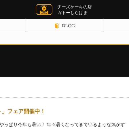
チーズケーキの店
ガトーしらはま
BLOG
ギフト関連の記事
店舗案内
チーズケーキ関連の記事
お知らせ
パウンドケーキ関連の記事
サイトポリ
クレームブリュレ関連の記事
お問い合わ
野菜ケーキ関連の記事
チョコレート関連の記事
ト」フェア開催中！
クッキー関連の記事
やっぱり今年も暑い！ 年々暑くなってきているような気がす