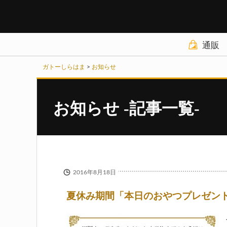
通販
商品カテゴリ
ガトーしらはま
>
お知らせ
チーズケーキ
お知らせ
-記事一覧-
野菜ケーキ
パウンドケーキ
クッキーその他
2016年8月18日
ギフトセット
夏休み期間「本日のおやつプレゼン
お買い物ガイド